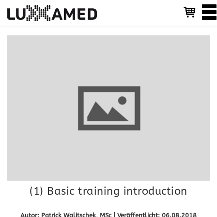
T
o
g
g
l
e
n
a
v
i
g
a
t
i
o
n
(1) Basic training introduction
Autor: Patrick Walitschek, MSc | Veröffentlicht: 06.08.2018