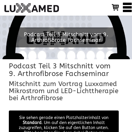
T
o
g
g
l
Podcast Teil 3 Mitschnitt vom 9.
e
Arthrofibrose Fachseminar
n
a
v
i
g
Podcast Teil 3 Mitschnitt vom
a
9. Arthrofibrose Fachseminar
t
i
Mitschnitt zum Vortrag Luxxamed
o
Mikrostrom und LED-Lichttherapie
n
bei Arthrofibrose
Sie sehen gerade einen Platzhalterinhalt von
Standard
. Um auf den eigentlichen Inhalt
zuzugreifen, klicken Sie auf den Button unten.