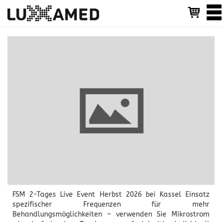
T
o
g
g
l
e
n
a
v
i
g
a
t
i
o
n
FSM 2-Tages Live Event Herbst 2026 bei Kassel Einsatz
spezifischer Frequenzen für mehr
Behandlungsmöglichkeiten – verwenden Sie Mikrostrom