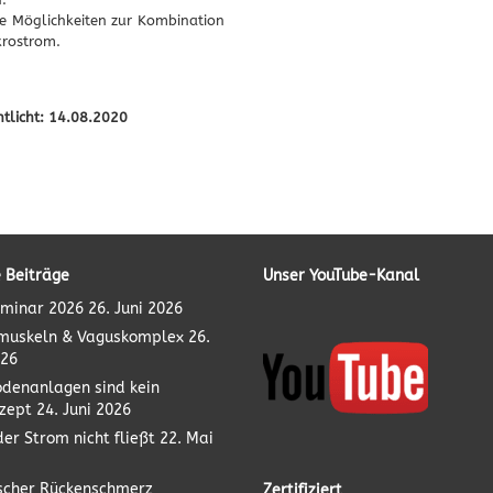
e Möglichkeiten zur Kombination
krostrom.
ntlicht: 14.08.2020
 Beiträge
Unser YouTube-Kanal
minar 2026
26. Juni 2026
muskeln & Vaguskomplex
26.
026
odenanlagen sind kein
zept
24. Juni 2026
er Strom nicht fließt
22. Mai
scher Rückenschmerz
Zertifiziert