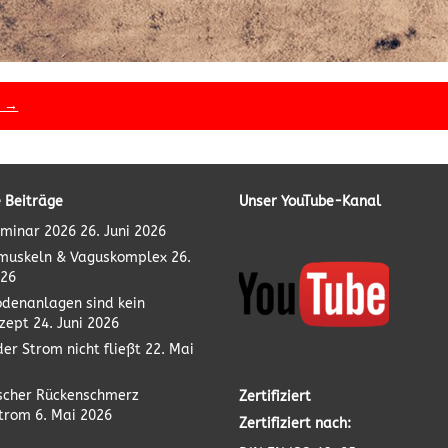
t →
 Beiträge
Unser YouTube-Kanal
minar 2026
26. Juni 2026
muskeln & Vaguskomplex
26.
026
odenanlagen sind kein
zept
24. Juni 2026
er Strom nicht fließt
22. Mai
scher Rückenschmerz
Zertifiziert
strom
6. Mai 2026
Zertifiziert nach: