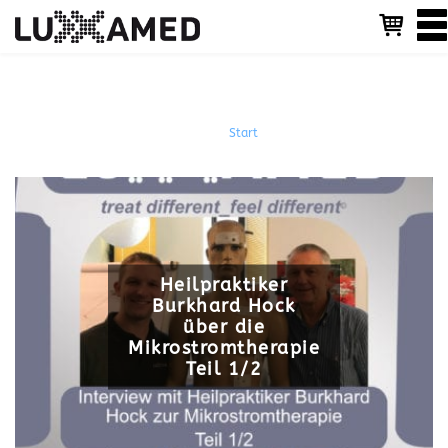
T
o
g
g
Heilpraktiker Burkhard Hock
l
e
Start
/ Heilpraktiker Burkhard Hock
n
a
v
i
g
a
t
i
Heilpraktiker
o
Burkhard Hock
n
über die
Mikrostromtherapie
Teil 1/2