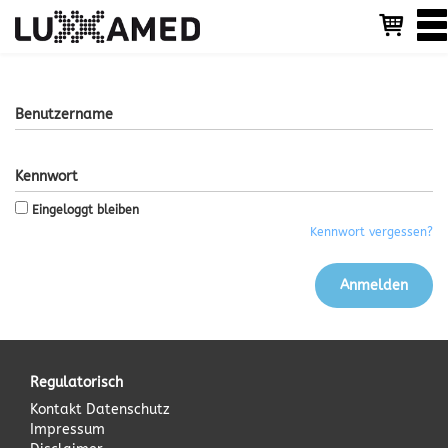
T
o
g
g
l
Benutzername
e
n
a
Kennwort
v
i
Eingeloggt bleiben
g
Kennwort vergessen?
a
t
i
o
n
Regulatorisch
Kontakt
Datenschutz
Impressum