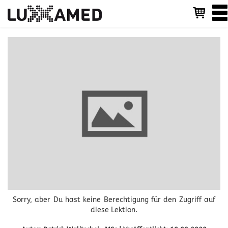
T
o
g
g
l
e
n
a
v
i
g
a
t
i
o
n
Sorry, aber Du hast keine Berechtigung für den Zugriff auf
diese Lektion.