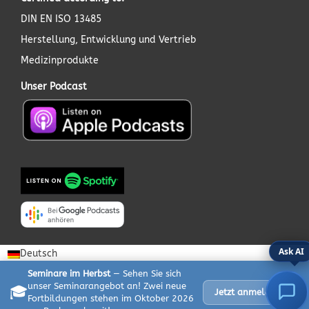
DIN EN ISO 13485
Herstellung, Entwicklung und Vertrieb
Medizinprodukte
Unser Podcast
Ask AI
Deutsch
Seminare im Herbst
— Sehen Sie sich
unser Seminarangebot an! Zwei neue
🎓
✕
Jetzt anmelden
Fortbildungen stehen im Oktober 2026