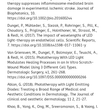
therapy suppresses inflammasome
‐
mediated brain
damage in experimental ischemic stroke. Journal of
Biophotonics, 10.
https://doi.org/10.1002/jbio.201600244
Dungel, P., Mühleder, S., Slezak, P., Rohringer, S., Pill, K.,
Chaudary, S., Priglinger, E., Holnthoner, W., Strassl, M.,
& Redl, H. (2017). The impact of wavelengths of LED
light-therapy on endothelial cells. Scientific Reports,
7. https://doi.org/10.1038/s41598-017-11061-y
Van Griensven, M., Dungel, P., Balmayor, E., Teuschl, A.,
& Redl, H. (2015). Phototherapy With LED Light
Modulates Healing Processes in an In Vitro Scratch-
Wound Model Using 3 Different Cell Types.
Dermatologic Surgery, 41, 261–268.
https://doi.org/10.1097/DSS.0000000000000266
Ablon, G. (2018). Phototherapy with Light Emitting
Diodes: Treating a Broad Range of Medical and
Aesthetic Conditions in Dermatology.. The Journal of
clinical and aesthetic dermatology, 11 2, 21-27.
Khoo, B., Yang, K., Ong, M., Sreeramanan, S., & Yoong, I.