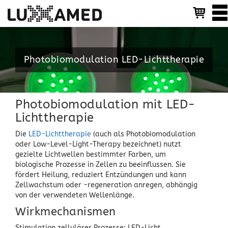
T
o
g
g
l
Photobiomodulation LED-Lichttherapie
e
n
a
v
i
Photobiomodulation mit LED-
g
Lichttherapie
a
t
Die
LED-Lichttherapie
(auch als Photobiomodulation
i
oder Low-Level-Light-Therapy bezeichnet) nutzt
o
gezielte Lichtwellen bestimmter Farben, um
n
biologische Prozesse in Zellen zu beeinflussen. Sie
fördert Heilung, reduziert Entzündungen und kann
Zellwachstum oder -regeneration anregen, abhängig
von der verwendeten Wellenlänge.
Wirkmechanismen
Stimulation zellulärer Prozesse: LED-Licht,