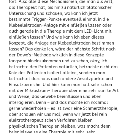
fort. Also alle diese Mechanismen, die man als Arzt,
als Therapeut hat, bis hin zu natürlich platonischer
Untersuchung und schauen, wo kann ich jetzt
bestimmte Trigger-Punkte eventuell einmal in die
Klebeelektroden-Anlage mit einfließen lassen oder
auch gerade in die Therapie mit dem LED-Licht mit
einfließen lassen? Und wie kann ich eben dieses
Konzept, die Anlage der Klebeelektroden bestimmen
lassen? Das denke ich, wäre der nächste Schritt nach
der Dawo’s-Methode wirklich in diese Konzepte
langsam hineinzukommen und zu sehen, okay, ich
betrachte den Patienten natürlich, betrachte nicht das
Knie des Patienten isoliert alleine, sondern man
betrachtet durchaus auch andere Ansatzpunkte und
Einsatzbereiche. Und hier kann man halt sehr schön
mit der Mikrostrom-Therapie über eine sehr sanfte Art
und Weise, das Gewebe beeinflussen und eben
interagieren. Denn – und das möchte ich nochmal
gerne wiederholen – es ist zwar eine Schmerztherapie,
aber schauen wir uns mal, wenn wir jetzt bei rein
elektrotherapeutischen Verfahren bleiben,
physikalischen Therapien bleiben, was macht denn
beispielsweise eine Therapie mit sehr, sehr