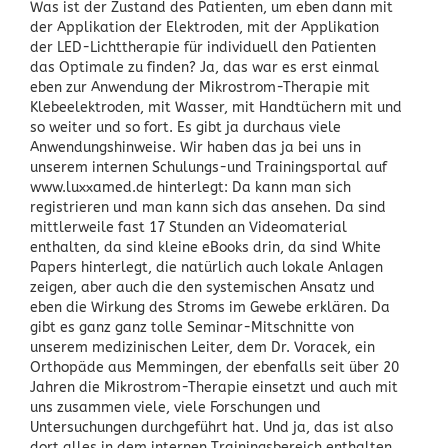
Was ist der Zustand des Patienten, um eben dann mit
der Applikation der Elektroden, mit der Applikation
der LED-Lichttherapie für individuell den Patienten
das Optimale zu finden? Ja, das war es erst einmal
eben zur Anwendung der Mikrostrom-Therapie mit
Klebeelektroden, mit Wasser, mit Handtüchern mit und
so weiter und so fort. Es gibt ja durchaus viele
Anwendungshinweise. Wir haben das ja bei uns in
unserem internen Schulungs-und Trainingsportal auf
www.luxxamed.de hinterlegt: Da kann man sich
registrieren und man kann sich das ansehen. Da sind
mittlerweile fast 17 Stunden an Videomaterial
enthalten, da sind kleine eBooks drin, da sind White
Papers hinterlegt, die natürlich auch lokale Anlagen
zeigen, aber auch die den systemischen Ansatz und
eben die Wirkung des Stroms im Gewebe erklären. Da
gibt es ganz ganz tolle Seminar-Mitschnitte von
unserem medizinischen Leiter, dem Dr. Voracek, ein
Orthopäde aus Memmingen, der ebenfalls seit über 20
Jahren die Mikrostrom-Therapie einsetzt und auch mit
uns zusammen viele, viele Forschungen und
Untersuchungen durchgeführt hat. Und ja, das ist also
dort alles in dem internen Trainingsbereich enthalten.