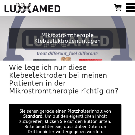
T
o
g
g
l
Mikrostromtherapie
e
Klebeelektrodenanlagen
n
a
v
i
g
Wie lege ich nur diese
a
Klebeelektroden bei meinen
t
Patienten in der
i
Mikrostromtherapie richtig an?
o
n
Sie sehen gerade einen Platzhalterinhalt von
Standard
. Um auf den eigentlichen Inhalt
zuzugreifen, klicken Sie auf den Button unten.
Bitte beachten Sie, dass dabei Daten an
Drittanbieter weitergegeben werden.