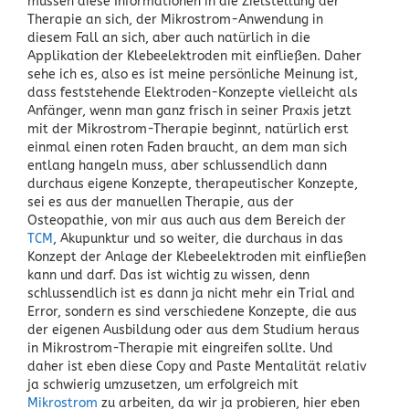
müssen diese Informationen in die Zielstellung der
Therapie an sich, der Mikrostrom-Anwendung in
diesem Fall an sich, aber auch natürlich in die
Applikation der Klebeelektroden mit einfließen. Daher
sehe ich es, also es ist meine persönliche Meinung ist,
dass feststehende Elektroden-Konzepte vielleicht als
Anfänger, wenn man ganz frisch in seiner Praxis jetzt
mit der Mikrostrom-Therapie beginnt, natürlich erst
einmal einen roten Faden braucht, an dem man sich
entlang hangeln muss, aber schlussendlich dann
durchaus eigene Konzepte, therapeutischer Konzepte,
sei es aus der manuellen Therapie, aus der
Osteopathie, von mir aus auch aus dem Bereich der
TCM
, Akupunktur und so weiter, die durchaus in das
Konzept der Anlage der Klebeelektroden mit einfließen
kann und darf. Das ist wichtig zu wissen, denn
schlussendlich ist es dann ja nicht mehr ein Trial and
Error, sondern es sind verschiedene Konzepte, die aus
der eigenen Ausbildung oder aus dem Studium heraus
in Mikrostrom-Therapie mit eingreifen sollte. Und
daher ist eben diese Copy and Paste Mentalität relativ
ja schwierig umzusetzen, um erfolgreich mit
Mikrostrom
zu arbeiten, da wir ja probieren, hier eben