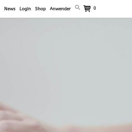
0
News
Login
Shop
Anwender